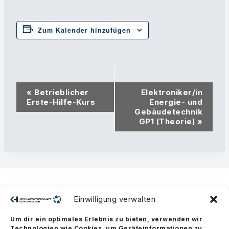
Zum Kalender hinzufügen
Veranstaltung-
«
Betrieblicher
Elektroniker/in
Navigation
Erste-Hilfe-Kurs
Energie- und
Gebäudetechnik
GP1 (Theorie)
»
Einwilligung verwalten
Um dir ein optimales Erlebnis zu bieten, verwenden wir
Technologien wie Cookies, um Geräteinformationen zu