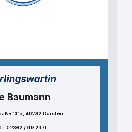
rlingswartin
e Baumann
raße 131a, 46282 Dorsten
l.: 02362 / 99 29 0