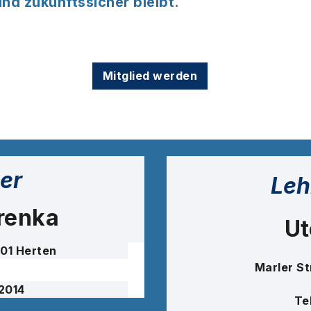
nd zukunftssicher bleibt.
Mitglied werden
er
Leh
renka
Ut
701 Herten
Marler St
 2014
Te