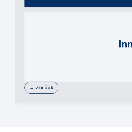
In
← Zurück