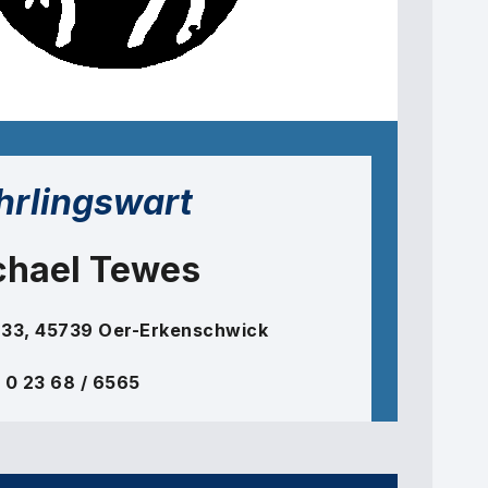
hrlingswart
chael Tewes
 33, 45739 Oer-Erkenschwick
0 23 68 / 6565