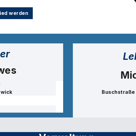
lied werden
er
Le
wes
Mi
3
hwick
Buschstraße