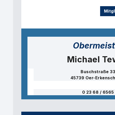
Mitg
Obermeist
Michael Te
Buschstraße 3
45739 Oer-Erkensc
0 23 68 / 6565