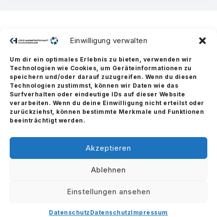
Einwilligung verwalten
Um dir ein optimales Erlebnis zu bieten, verwenden wir
Technologien wie Cookies, um Geräteinformationen zu
speichern und/oder darauf zuzugreifen. Wenn du diesen
Technologien zustimmst, können wir Daten wie das
Surfverhalten oder eindeutige IDs auf dieser Website
verarbeiten. Wenn du deine Einwilligung nicht erteilst oder
zurückziehst, können bestimmte Merkmale und Funktionen
beeinträchtigt werden.
Akzeptieren
Ablehnen
© 2026 Kreishandwerkerschaft Recklinghausen – Handwerk im Vest
Einstellungen ansehen
Dortmunder Straße 18 | 45665 Recklinghausen
Tel.: 0 23 61 / 48 03-0 • Fax: 0 23 61 / 48 03-23 •
info@khre.de
Datenschutz
Datenschutz
Impressum
Impressum
Datenschutz