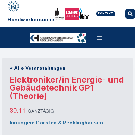
Zum
Inhalt
springen
KONTAKT
Handwerkersuche
« Alle Veranstaltungen
Elektroniker/in Energie- und
Gebäudetechnik GP1
(Theorie)
30.11
GANZTÄGIG
Innungen: Dorsten & Recklinghausen