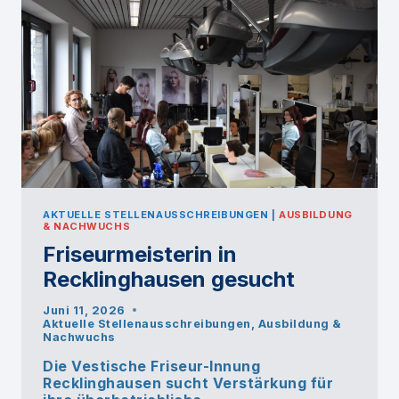
AKTUELLE STELLENAUSSCHREIBUNGEN
|
AUSBILDUNG
& NACHWUCHS
Friseurmeisterin in
Recklinghausen gesucht
Juni 11, 2026
Aktuelle Stellenausschreibungen
,
Ausbildung &
Nachwuchs
Die Vestische Friseur-Innung
Recklinghausen sucht Verstärkung für