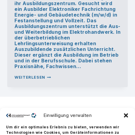
ihr Ausbildungszentrum. Gesucht wird
ein Ausbilder Elektroniker Fachrichtung
Energie- und Gebäudetechnik (m/w/d) in
Festanstellung und Vollzeit. Das
Ausbildungszentrum unterstützt die Aus-
und Weiterbildung im Elektrohandwerk. In
der überbetrieblichen
Lehrlingsunterweisung erhalten
Auszubildende zusätzlichen Unterricht.
Dieser ergänzt die Ausbildung im Betrieb
und in der Berufsschule. Dabei stehen
Praxisnähe, Fachwissen…
INNUNG
WEITERLESEN
FÜR
ELEKTROTECHNIK
RECKLINGHAUSEN
SUCHT
AUSBILDER
FÜR
ELEKTRONIKER
FACHRICHTUNG
Einwilligung verwalten
ENERGIE-
UND
GEBÄUDETECHNIK
Um dir ein optimales Erlebnis zu bieten, verwenden wir
Technologien wie Cookies, um Geräteinformationen zu