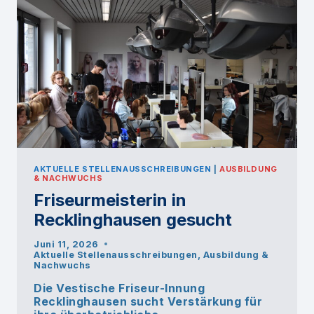
AKTUELLE STELLENAUSSCHREIBUNGEN
|
AUSBILDUNG
& NACHWUCHS
Friseurmeisterin in
Recklinghausen gesucht
Juni 11, 2026
Aktuelle Stellenausschreibungen
,
Ausbildung &
Nachwuchs
Die Vestische Friseur-Innung
Recklinghausen sucht Verstärkung für