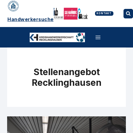
Zum
Inhalt
springen
KONTAKT
Handwerkersuche
Stellenangebot
Recklinghausen