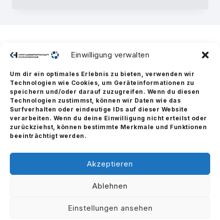
DER
KREISHANDWERKERSCHAFT
RECKLINGHAUSEN
–
SCHNELL
DEN
RICHTIGEN
Einwilligung verwalten
BETRIEB
FINDEN
Um dir ein optimales Erlebnis zu bieten, verwenden wir
Technologien wie Cookies, um Geräteinformationen zu
speichern und/oder darauf zuzugreifen. Wenn du diesen
Technologien zustimmst, können wir Daten wie das
Surfverhalten oder eindeutige IDs auf dieser Website
verarbeiten. Wenn du deine Einwilligung nicht erteilst oder
zurückziehst, können bestimmte Merkmale und Funktionen
beeinträchtigt werden.
Akzeptieren
Ablehnen
© 2026 Kreishandwerkerschaft Recklinghausen – Handwerk im Vest
Einstellungen ansehen
Dortmunder Straße 18 | 45665 Recklinghausen