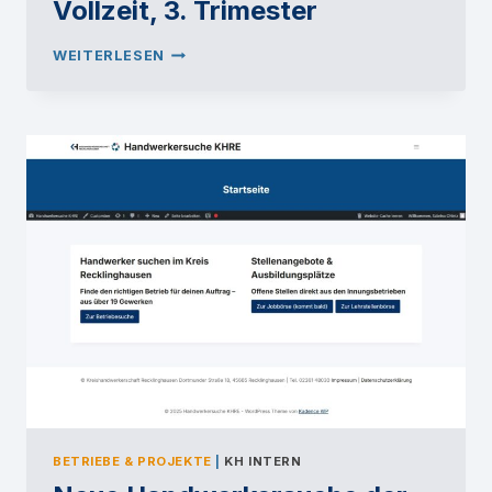
Vollzeit, 3. Trimester
START
WEITERLESEN
MEISTERSCHULE
TEIL
III
–
VOLLZEIT,
3.
TRIMESTER
BETRIEBE & PROJEKTE
|
KH INTERN