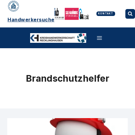
Zum
Inhalt
springen
KONTAKT
Handwerkersuche
Brandschutzhelfer