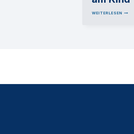
ERST
WEITERLESEN
HILF
AM
KIND