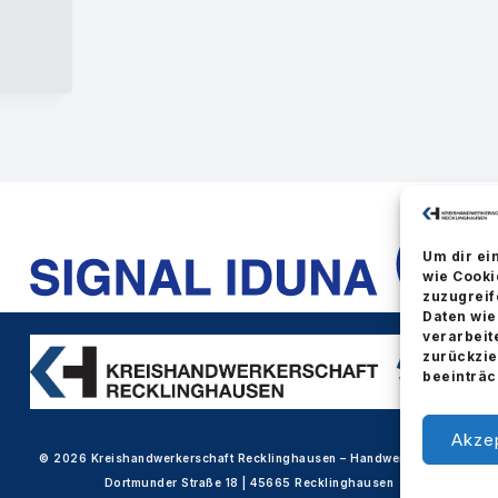
E
E
Um dir ei
wie Cooki
zuzugreif
Daten wie
verarbeit
zurückzie
beeinträc
Akze
© 2026 Kreishandwerkerschaft Recklinghausen – Handwerk im Vest
Dortmunder Straße 18 | 45665 Recklinghausen